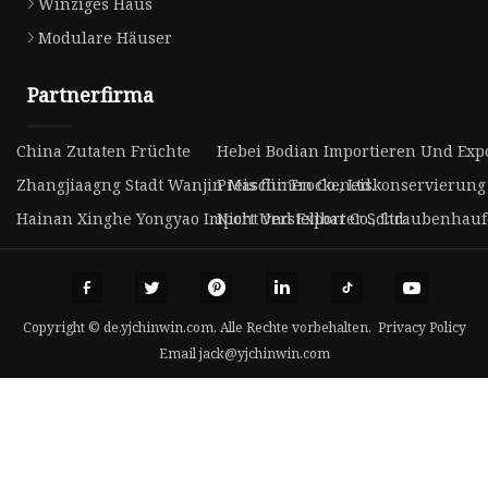
Winziges Haus
Modulare Häuser
Partnerfirma
China Zutaten Früchte
Hebei Bodian Importieren Und Exp
Zhangjiaagng Stadt Wanjin Maschinen Co., Ltd.
Preis für Trockeneiskonservierung
Hainan Xinghe Yongyao Import Und Export Co., Ltd.
Nicht verstellbarer Schraubenhauf
Copyright © de.yjchinwin.com, Alle Rechte vorbehalten.
Privacy Policy
Email
jack@yjchinwin.com