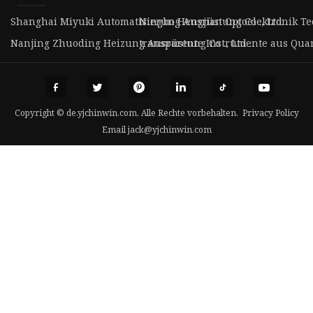
Shanghai Miyuki Automatisierung Ausrüstung Co ., Ltd .
Ningbo Hengjian Optoelektronik Tec
Nanjing Zhuoding Heizung Ausrüstung Co ., Ltd .
transparente Instrumente aus Quar
Copyright © de.yjchinwin.com, Alle Rechte vorbehalten.
Privacy Policy
Email
jack@yjchinwin.com