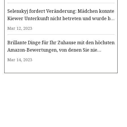
Selenskyj fordert Veränderung: Mädchen konnte
Kiewer Unterkunft nicht betreten und wurde bei
russischem Angriff getötet
Mar 12, 2023
Brillante Dinge für Ihr Zuhause mit den höchsten
Amazon-Bewertungen, von denen Sie nie
wussten, dass sie existieren
Mar 14, 2023