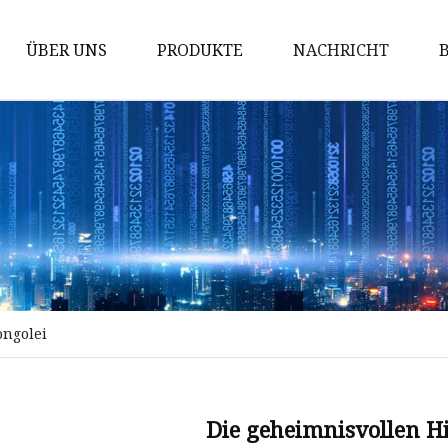
ÜBER UNS
PRODUKTE
NACHRICHT
Leichte Stahlrahmenhäuser
Mongolische Jurte
Lagerhaus
Erweiterbares Haus
Containerhaus
Flat-Pack-Containerhaus
ongolei
ISO-Containerhaus
Fertighaus
Winziges Haus
Die geheimnisvollen Hi