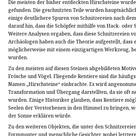
Die meisten der bisher entdeckten Hirschsteine ​​wurd
gefunden. Die geschnitzten Teile wurden hauptsächlich 
einige deutlichere Spuren von Schnitzereien nach dem A
darauf hin, dass die Schöpfer mithilfe von Hack- oder
Weitere Analysen ergaben, dass diese Schnitzereien 
Archäologen haben auch die Theorie aufgestellt, dass e
möglicherweise mit einem einzigartigen Werkzeug, bei
wurden.
Zu den meisten auf diesen Steinen abgebildeten Motive
Frösche und Vögel. Fliegende Rentiere sind die häufig
Namen „Hirschsteine“ einbrachte. Es wird angenommen,
Transformation und Übergang darstellten, da sie oft n
wurden. Einige Historiker glauben, dass Rentiere mö
Seelen der Verstorbenen in den Himmel zu bringen, wa
der Sonne erklären würde.
Zu den weiteren Objekten, die unter den Schnitzereie
Formmuster und menschliche Gesichter, wobei letzteres