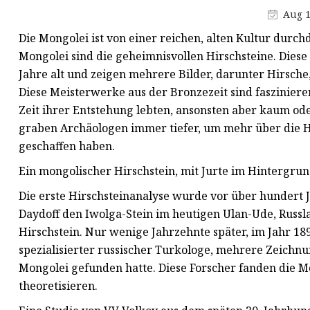
Modulare Häuser
Aug 1
Schiffsausrüstung
Die Mongolei ist von einer reichen, alten Kultur durc
Spezialbehälter
Mongolei sind die geheimnisvollen Hirschsteine. Diese 
Jahre alt und zeigen mehrere Bilder, darunter Hirsche
Diese Meisterwerke aus der Bronzezeit sind faszinieren
Zeit ihrer Entstehung lebten, ansonsten aber kaum ode
graben Archäologen immer tiefer, um mehr über die Hir
geschaffen haben.
Ein mongolischer Hirschstein, mit Jurte im Hintergrund
Die erste Hirschsteinanalyse wurde vor über hundert 
Daydoff den Iwolga-Stein im heutigen Ulan-Ude, Russla
Hirschstein. Nur wenige Jahrzehnte später, im Jahr 189
spezialisierter russischer Turkologe, mehrere Zeichnu
Mongolei gefunden hatte. Diese Forscher fanden die M
theoretisieren.