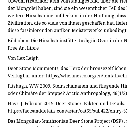
Obwohl Historiker kein vollständiges Bild über die Her
der Mongolei haben, sind sie ein wesentlicher Teil de
weitere Hirschsteine ​​aufdecken, in der Hoffnung, das
Zivilisation, die so viele von ihnen geschaffen hat, lief
diese faszinierenden antiken Meisterwerke unbedingt 
Bild oben: Die Hirschsteinstätte Uushgiin Ovor in der 
Free Art Libre
Von Lex Leigh
Deer Stone Monuments, das Herz der bronzezeitliche
Verfügbar unter: https://whc.unesco.org/en/tentativelis
Fitzhugh, WW 2009. Steinschamanen und fliegende Hirs
oder Chimäre der Steppe? Arctic Anthropology, 46(1/2),
Hays, J. Februar 2019. Deer Stones. Fakten und Details.
https://factsanddetails.com/asian/cat65/sub422/entry-
Das Mongolian-Smithsonian Deer Stone Project (DSP) . S