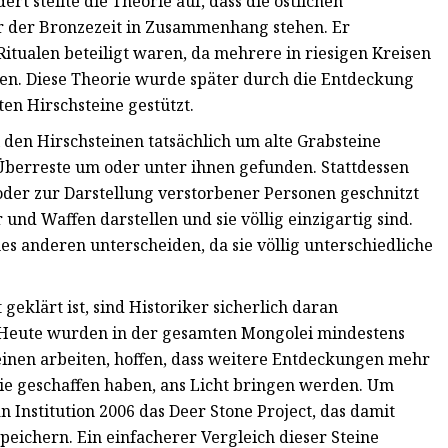
t stellte die Theorie auf, dass die östlichen
tur der Bronzezeit in Zusammenhang stehen. Er
 Ritualen beteiligt waren, da mehrere in riesigen Kreisen
en. Diese Theorie wurde später durch die Entdeckung
 Hirschsteine ​​gestützt.
 den Hirschsteinen tatsächlich um alte Grabsteine ​​
 Überreste um oder unter ihnen gefunden. Stattdessen
 oder zur Darstellung verstorbener Personen geschnitzt
r und Waffen darstellen und sie völlig einzigartig sind.
es anderen unterscheiden, da sie völlig unterschiedliche
geklärt ist, sind Historiker sicherlich daran
n. Heute wurden in der gesamten Mongolei mindestens
 Steinen arbeiten, hoffen, dass weitere Entdeckungen mehr
 sie geschaffen haben, ans Licht bringen werden. Um
n Institution 2006 das Deer Stone Project, das damit
peichern. Ein einfacherer Vergleich dieser Steine ​​