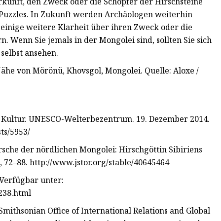
kunft, den Zweck oder die Schöpfer der Hirschsteine ​​
s Puzzles. In Zukunft werden Archäologen weiterhin
s einige weitere Klarheit über ihren Zweck oder die
ern. Wenn Sie jemals in der Mongolei sind, sollten Sie sich
selbst ansehen.
Nähe von Mörönü, Khovsgol, Mongolei. Quelle: Aloxe /
n Kultur. UNESCO-Welterbezentrum. 19. Dezember 2014.
ts/5953/
che der nördlichen Mongolei: Hirschgöttin Sibiriens
 72–88. http://www.jstor.org/stable/40645464
 Verfügbar unter:
5238.html
mithsonian Office of International Relations and Global