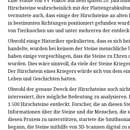
Eine Studie von VV Volkov aus dem späten 20. Jahrhunder
Hirschsteine ​​wahrscheinlich mit der Plattengrabkul
vermutete auch, dass einige der Hirschsteine ​​an alten
in bestimmten Richtungen positioniert gefunden wurd
von Tierknochen um und unter mehreren der entdeckten
Obwohl einige Historiker spekulierten, dass es sich bei
handelte, wurden bei keinem der Steine ​​menschliche
haben einige vorgeschlagen, dass die Steine ​​zu Ehren
wurden. Dies wäre sinnvoll, da viele der Steine ​​Kriege
Der Hirschstein eines Kriegers würde sich von dem ein
Leben und Geschichten hatten.
Obwohl der genaue Zweck der Hirschsteine ​​noch nicht 
interessiert, ihre mögliche Bedeutung zu analysiere
1.500 Hirschsteine ​​entdeckt. Forscher, die an diesen
Informationen über die Steine ​​und die Menschen, die
diesen Prozess zu unterstützen, startete die Smithsonia
begann, die Steine ​​mithilfe von 3D-Scannen digital zu s