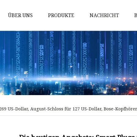
ÜBER UNS
PRODUKTE
NACHRICHT
Leichte Stahlrahmenhäuser
Mongolische Jurte
Lagerhaus
Erweiterbares Haus
Containerhaus
Flat-Pack-Containerhaus
ISO-Containerhaus
r 269 US-Dollar, August-Schloss für 127 US-Dollar, Bose-Kopfhö
Fertighaus
Winziges Haus