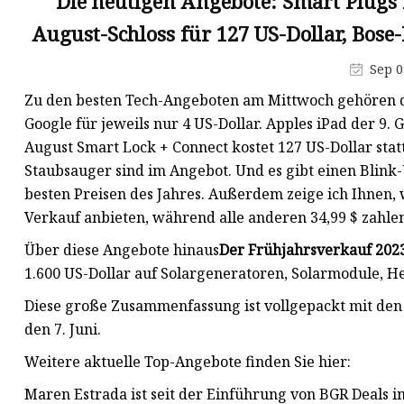
Die heutigen Angebote: Smart Plugs f
Modulare Häuser
August-Schloss für 127 US-Dollar, Bos
Schiffsausrüstung
Spezialbehälter
Sep 0
Zu den besten Tech-Angeboten am Mittwoch gehören d
Google für jeweils nur 4 US-Dollar. Apples iPad der 9.
August Smart Lock + Connect kostet 127 US-Dollar stat
Staubsauger sind im Angebot. Und es gibt einen Bli
besten Preisen des Jahres. Außerdem zeige ich Ihnen, 
Verkauf anbieten, während alle anderen 34,99 $ zahle
Über diese Angebote hinaus
Der Frühjahrsverkauf 202
1.600 US-Dollar auf Solargeneratoren, Solarmodule, H
Diese große Zusammenfassung ist vollgepackt mit den
den 7. Juni.
Weitere aktuelle Top-Angebote finden Sie hier:
Maren Estrada ist seit der Einführung von BGR Deals i