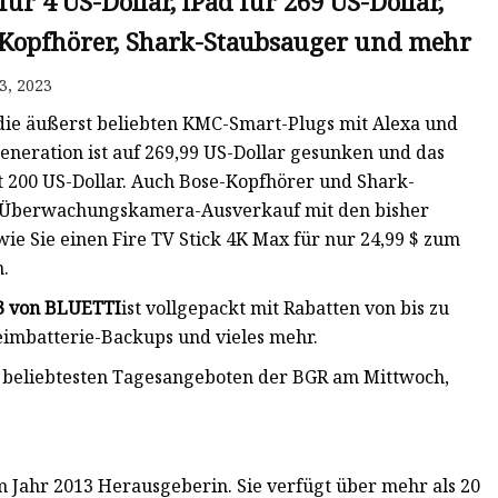
ür 4 US-Dollar, iPad für 269 US-Dollar,
e-Kopfhörer, Shark-Staubsauger und mehr
3, 2023
ie äußerst beliebten KMC-Smart-Plugs mit Alexa und
 Generation ist auf 269,99 US-Dollar gesunken und das
t 200 US-Dollar. Auch Bose-Kopfhörer und Shark-
nk-Überwachungskamera-Ausverkauf mit den bisher
wie Sie einen Fire TV Stick 4K Max für nur 24,99 $ zum
n.
3 von BLUETTI
ist vollgepackt mit Rabatten von bis zu
eimbatterie-Backups und vieles mehr.
 beliebtesten Tagesangeboten der BGR am Mittwoch,
m Jahr 2013 Herausgeberin. Sie verfügt über mehr als 20