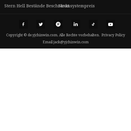
Stern Hell Bestände Beschränkt
Stromsystempreis
Copyright © de.yjchinwin.com, Alle Rechte vorbehalten.
Privacy Policy
Email
jack@yjchinwin.com