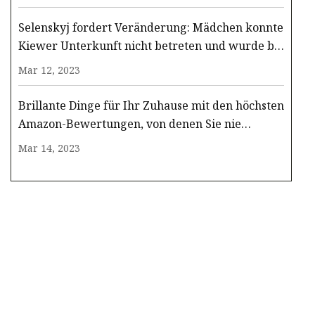
Selenskyj fordert Veränderung: Mädchen konnte
Kiewer Unterkunft nicht betreten und wurde bei
russischem Angriff getötet
Mar 12, 2023
Brillante Dinge für Ihr Zuhause mit den höchsten
Amazon-Bewertungen, von denen Sie nie
wussten, dass sie existieren
Mar 14, 2023