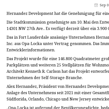
Modulare Häuser
Sep 0
Schiffsausrüstung
Hernandez Development hat die Genehmigung für eine 
Spezialbehälter
Die Stadtkommission genehmigte am 10. Mai den Entwi
14301 NW 27th Ave.. Es verfügt derzeit über ein 3.90
Das in Fort Lauderdale ansässige Unternehmen Herna
Inc. aus Opa-Locka unter Vertrag genommen. Das Imm
Entwicklerinformationen.
Das Projekt wurde für eine 146.800 Quadratmeter groß
Parkplätzen und weiteren 25 Stellplätzen für Wohnmob
Architekt Kenneth R. Carlson hat das Projekt entworf
Unternehmen der Self-Storage-Branche.
Alex Hernandez, Präsident von Hernandez Development, s
Anlage des Unternehmens seit 2021 mit einer Gesamtf
Südflorida, Orlando, Chicago und New Jersey entwicke
„Opa-Locka ist aufgrund der Bevölkerungsdichte, be