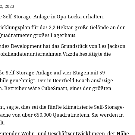
2, 2023
Self-Storage-Anlage in Opa-Locka erhalten.
cklungsplan für das 2,2 Hektar große Gelände an der
0 Quadratmeter großes Lagerhaus.
ndez Development hat das Grundstück von Les Jackson
obiliendatenunternehmen Vizzda bestätigte die
e Self-Storage-Anlage auf vier Etagen mit 59
ile genehmigt. Der in Deerfield Beach ansässige
en. Betreiber wäre CubeSmart, eines der größten
agte, dies sei die fünfte klimatisierte Self-Storage-
läche von über 650.000 Quadratmetern. Sie werden in
lt.
deutender Wohn- und Geschäftsentwicklungen, der Nähe